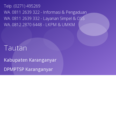
Telp. (0271) 495269
WA. 0811 2639 322 - Informasi & Pengaduan
WA. 0811 2639 332 - Layanan Simpel & OSS
WA. 0812 2870 6448 - LKPM & UMKM
Tautan
Kabupaten Karanganyar
DPMPTSP Karanganyar
MPP Karanganyar
BKPM
Ikuti Kami