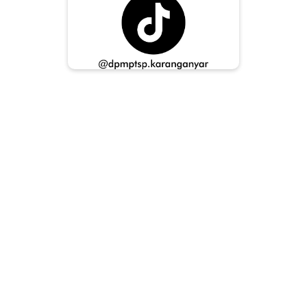
Karanganyar Investment Center
DPMPTSP Karanganyar
Mal Pelayanan Publik Karanganyar
Jl. Karanganyar - Jatipuro KM 01, Ngaliyan, Lalung,
Kecamatan Karanganyar, Kabupaten Karanganyar
Propinsi Jawa Tengah 57716
Telp. (0271) 495269
WA. 0811 2639 322 - Informasi & Pengaduan
WA. 0811 2639 332 - Layanan Simpel & OSS