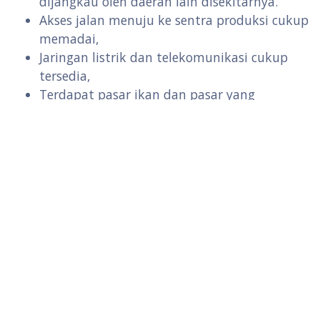
dijangkau oleh daerah lain disekitarnya.
Akses jalan menuju ke sentra produksi cukup
memadai,
Jaringan listrik dan telekomunikasi cukup
tersedia,
Terdapat pasar ikan dan pasar yang
menyediakan kebutuhan sehari-hari,
Terdapat kios penyedia sarana produksi
Luas area minimal 1 hektar
Ketersediaan air bersih untuk pengolahan
dan air untuk budidaya
Ada saluran pengairan untuk budidaya.
Arahan pengembangan sentra kawasan
minapolitan adalah selain sebagai pusat produksi
pembudidayaan perikanan juga dijadikan sebagai
pusat industri pengolahan produk perikanan juga
dapat menjadi pusat pemasaran produk olahan,