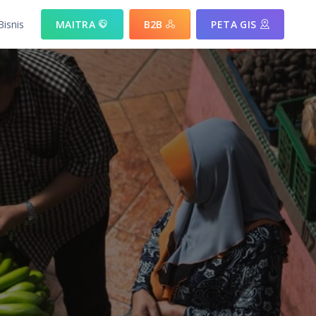
Bisnis
MAITRA
B2B
PETA GIS
 yang ditawarkan
si berdasakan sektor yang ada
si berdasakan komoditas unggulan