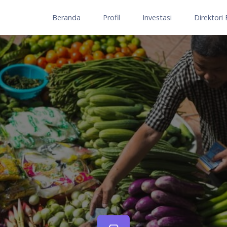
Beranda
Profil
Investasi
Direktori 
LOKASI
Lokasi investasi
SEKTOR
Potensi investa
KOMODITAS
Potensi investa