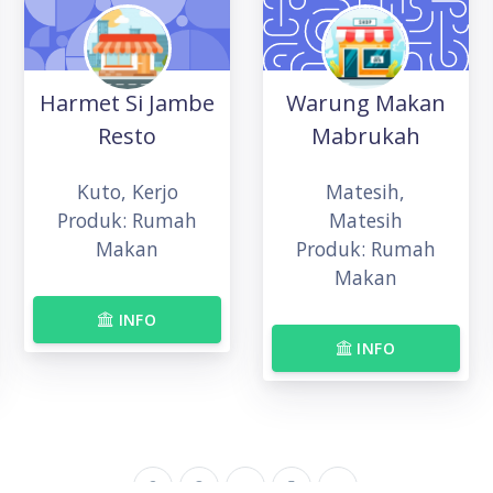
Harmet Si Jambe
Warung Makan
Resto
Mabrukah
Kuto, Kerjo
Matesih,
Produk: Rumah
Matesih
Makan
Produk: Rumah
Makan
INFO
INFO
2
3
...
5
»