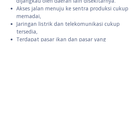
dijangkau oleh daerah lain disekitarnya.
Akses jalan menuju ke sentra produksi cukup
memadai,
Jaringan listrik dan telekomunikasi cukup
tersedia,
Terdapat pasar ikan dan pasar yang
menyediakan kebutuhan sehari-hari,
Terdapat kios penyedia sarana produksi
Luas area minimal 1 hektar
Ketersediaan air bersih untuk pengolahan
dan air untuk budidaya
Ada saluran pengairan untuk budidaya.
Arahan pengembangan sentra kawasan
minapolitan adalah selain sebagai pusat produksi
pembudidayaan perikanan juga dijadikan sebagai
pusat industri pengolahan produk perikanan juga
dapat menjadi pusat pemasaran produk olahan,