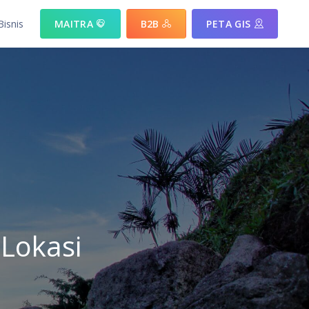
Bisnis
MAITRA
B2B
PETA GIS
 yang ditawarkan
si berdasakan sektor yang ada
si berdasakan komoditas unggulan
 Lokasi