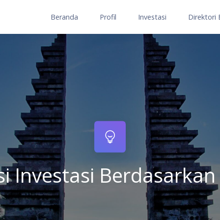
Beranda
Profil
Investasi
Direktori 
LOKASI
Lokasi investasi
SEKTOR
Potensi investa
KOMODITAS
Potensi investa
i Investasi Berdasarkan