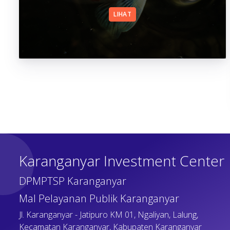
LIHAT
Karanganyar Investment Center
DPMPTSP Karanganyar
Mal Pelayanan Publik Karanganyar
Jl. Karanganyar - Jatipuro KM 01, Ngaliyan, Lalung,
Kecamatan Karanganyar, Kabupaten Karanganyar